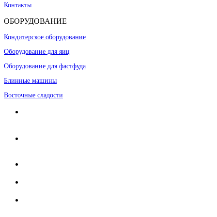
Контакты
ОБОРУДОВАНИЕ
Кондитерское оборудование
Оборудование для яиц
Оборудование для фастфуда
Блинные машины
Восточные сладости
Адрес:
г. Москва, 8-я улица Текстильщиков, д. 8, 1 этаж,
каб. 25
Время для звонков:
9:30-17:30 (по Москве)
Телефон:
+7 (499) 653-60-11
Мобильный:
+7 (903) 171-35-57
Email:
info@irin.ru