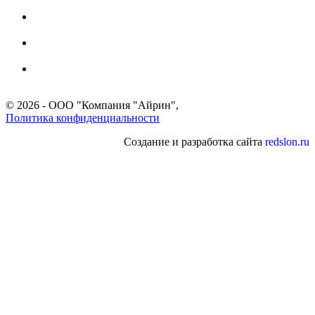
Телефон:
+7 (499) 653-60-11
Мобильный:
+7 (903) 171-35-57
Email:
info@irin.ru
© 2026 - ООО "Компания "Айрин",
Политика конфиденциальности
Создание и разработка сайта
redslon.ru