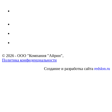
Адрес:
г. Москва, 8-я улица Текстильщиков, д. 8, 1 этаж,
каб. 25
Время для звонков:
9:30-17:30 (по Москве)
Телефон:
+7 (499) 653-60-11
Мобильный:
+7 (903) 171-35-57
Email:
info@irin.ru
© 2026 - ООО "Компания "Айрин",
Политика конфиденциальности
Создание и разработка сайта
redslon.ru