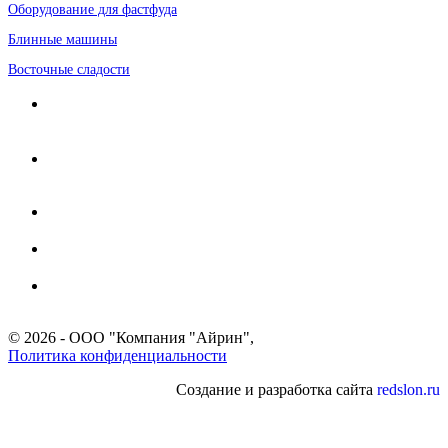
Оборудование для фастфуда
Блинные машины
Восточные сладости
Адрес:
г. Москва, 8-я улица Текстильщиков, д. 8, 1 этаж,
каб. 25
Время для звонков:
9:30-17:30 (по Москве)
Телефон:
+7 (499) 653-60-11
Мобильный:
+7 (903) 171-35-57
Email:
info@irin.ru
© 2026 - ООО "Компания "Айрин",
Политика конфиденциальности
Создание и разработка сайта
redslon.ru